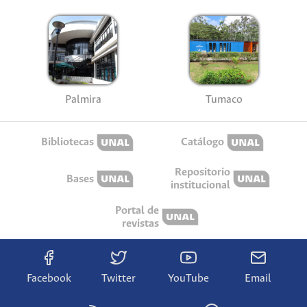
Palmira
Tumaco
Bibliotecas
Catálogo
Repositorio
Bases
institucional
Portal de
revistas
Facebook
Twitter
YouTube
Email