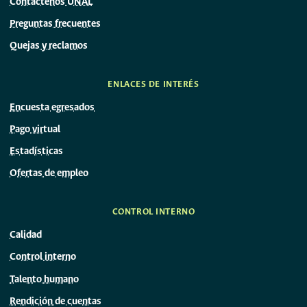
Contáctenos UNAL
Paola Andrea López Gallego
Preguntas frecuentes
Auxiliar administrativo
Quejas y reclamos
bminas_med@unal.edu.co
ENLACES DE INTERÉS
6044255003 -
6044255024
Encuesta egresados
Pago virtual
COLECCIÓN DE MECÁNICA
Estadísticas
Ofertas de empleo
Angela María Angulo López
Auxliar administrativo
cmecanica_med@unal.edu.co
CONTROL INTERNO
6044309790
Calidad
Control interno
Talento humano
Rendición de cuentas