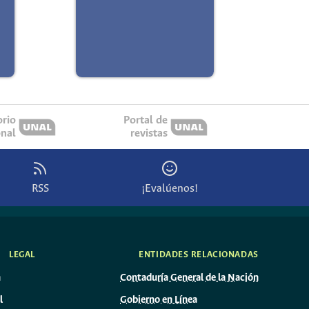
orio
Portal de
onal
revistas
RSS
¡Evalúenos!
LEGAL
ENTIDADES RELACIONADAS
n
Contaduría General de la Nación
l
Gobierno en Línea