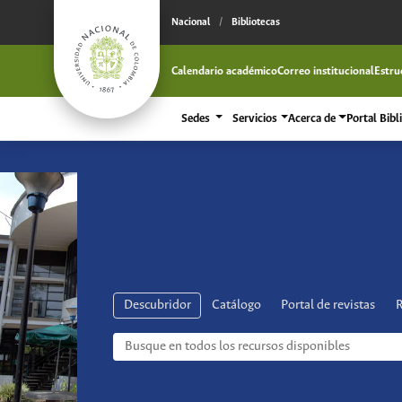
Nacional
/
Bibliotecas
Calendario académico
Correo institucional
Estru
Sedes
Servicios
Acerca de
Portal Bibl
Descubridor
Catálogo
Portal de revistas
R