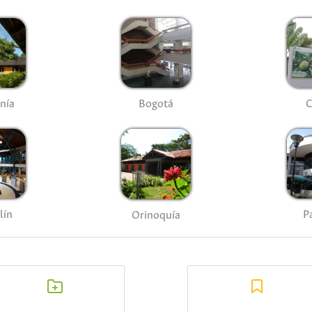
nía
Bogotá
C
lín
P
Orinoquía