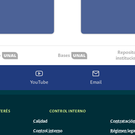
Reposit
o
Bases
instituci
YouTube
Email
TERÉS
CONTROL INTERNO
Calidad
Contratació
Control interno
Régimen lega