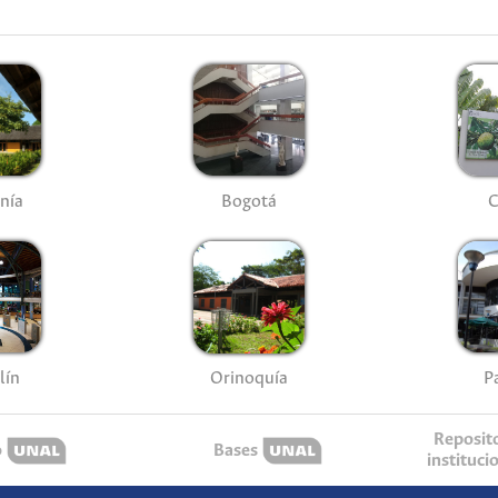
nía
Bogotá
C
lín
P
Orinoquía
Reposit
o
Bases
instituci