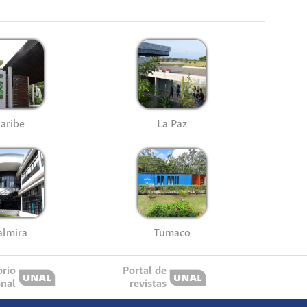
aribe
La Paz
almira
Tumaco
orio
Portal de
onal
revistas