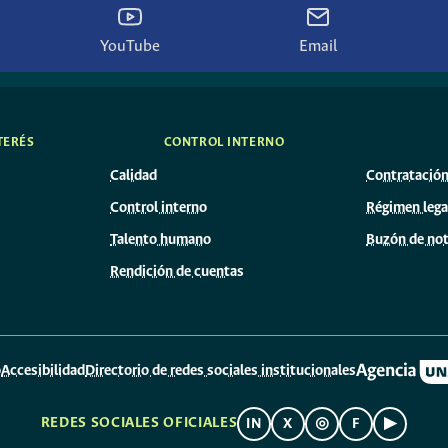
YouTube
Email
TERÉS
CONTROL INTERNO
Calidad
Contratació
Control interno
Régimen lega
Talento humano
Buzón de not
Rendición de cuentas
o
Accesibilidad
Directorio de redes sociales institucionales
REDES SOCIALES OFICIALES
IN
X
◎
F
▶