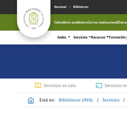
Nacional
/
Bibliotecas
Calendario académico
Correo institucional
Estru
Sedes
Servicios
Recursos
Formación y
Servicios en sala
Servicios e
Está en:
Bibliotecas UNAL
/
Servicios
/