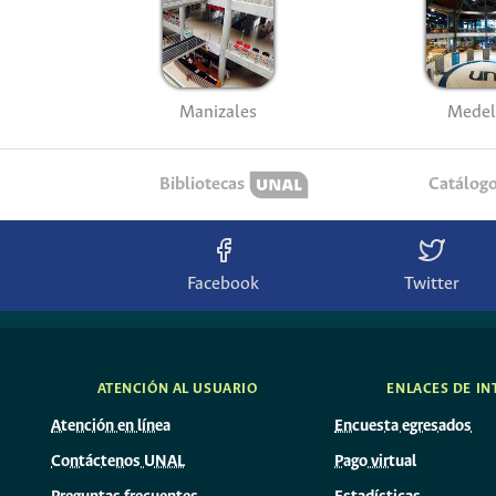
Manizales
Medel
Bibliotecas
Catálog
Facebook
Twitter
ATENCIÓN AL USUARIO
ENLACES DE IN
Atención en línea
Encuesta egresados
Contáctenos UNAL
Pago virtual