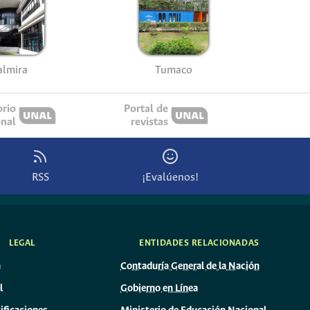
almira
Tumaco
orio
Portal de
onal
revistas
RSS
¡Evalúenos!
LEGAL
ENTIDADES RELACIONADAS
n
Contaduría General de la Nación
l
Gobierno en Línea