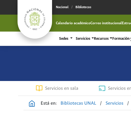
Nacional
/
Bibliotecas
Calendario académico
Correo institucional
Estru
Sedes
Servicios
Recursos
Formación y
Servicios en sala
Servicios e
Está en:
Bibliotecas UNAL
/
Servicios
/