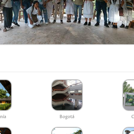
nía
Bogotá
C