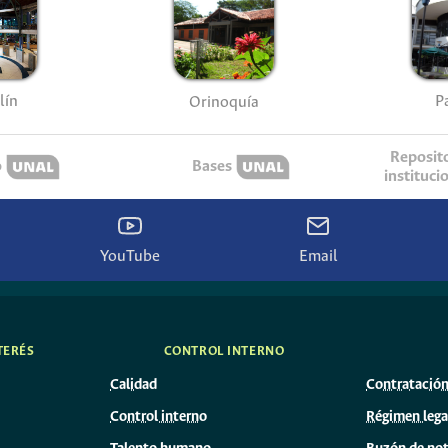
lín
P
Orinoquía
Reposit
o
Bases
instituci
YouTube
Email
TERÉS
CONTROL INTERNO
Calidad
Contratació
Control interno
Régimen lega