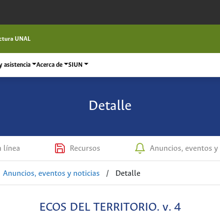
ctura UNAL
 asistencia
Acerca de
SIUN
Detalle
n línea
Recursos
Anuncios, eventos y 
Anuncios, eventos y noticias
/
Detalle
ECOS DEL TERRITORIO. v. 4