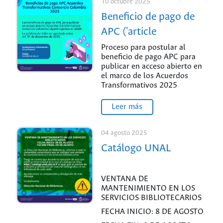
10 octubre 2025
Beneficio de pago de
APC ('article
processing charges')
Proceso para postular al
beneficio de pago APC para
para publicar en
publicar en acceso abierto en
acceso abierto -
el marco de los Acuerdos
Transformativos 2025
Acuerdos
Transformativos
Leer más
Consorcio Colombia
04 agosto 2025
2025
Catálogo UNAL
VENTANA DE
MANTENIMIENTO EN LOS
SERVICIOS BIBLIOTECARIOS
FECHA INICIO: 8 DE AGOSTO