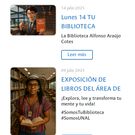
14 julio 2025
Lunes 14 TU
BIBLIOTECA
RECOMIENDA - De La
La Biblioteca Alfonso Araújo
Cotes
Paz
Leer más
09 julio 2025
EXPOSICIÓN DE
LIBROS DEL ÁREA DE
ESTADÍSTICA - De La
¡Explora, lee y transforma tu
mente y tu vida!
Paz
#SomosTuBiblioteca
#SomosUNAL