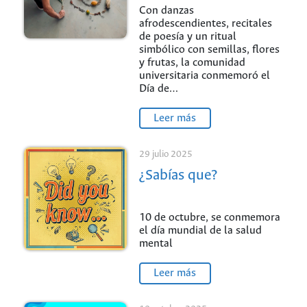
cultural en la UNAL
Con danzas
afrodescendientes, recitales
Sede de La Paz
de poesía y un ritual
simbólico con semillas, flores
y frutas, la comunidad
universitaria conmemoró el
Día de…
Leer más
29 julio 2025
¿Sabías que?
10 de octubre, se conmemora
el día mundial de la salud
mental
Leer más