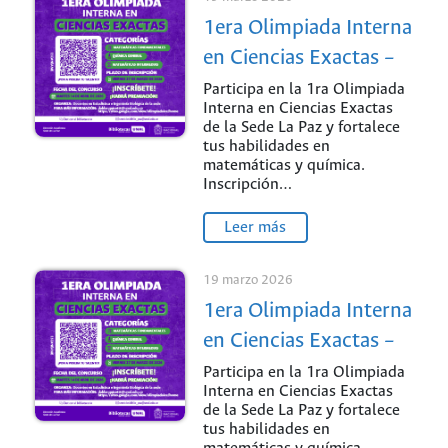
1era Olimpiada Interna
en Ciencias Exactas –
Sede La Paz: ¡Pon a
Participa en la 1ra Olimpiada
Interna en Ciencias Exactas
prueba tu talento!
de la Sede La Paz y fortalece
tus habilidades en
matemáticas y química.
Inscripción…
Leer más
19 marzo 2026
1era Olimpiada Interna
en Ciencias Exactas –
Sede La Paz: ¡Pon a
Participa en la 1ra Olimpiada
Interna en Ciencias Exactas
prueba tu talento!
de la Sede La Paz y fortalece
tus habilidades en