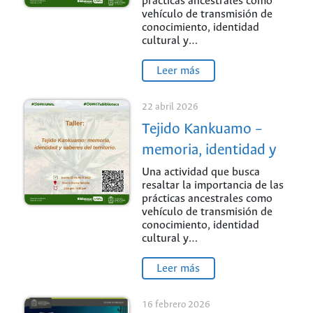
prácticas ancestrales como
vehículo de transmisión de
conocimiento, identidad
cultural y…
Leer más
22 abril 2026
Tejido Kankuamo –
memoria, identidad y
saberes del territorio
Una actividad que busca
resaltar la importancia de las
prácticas ancestrales como
vehículo de transmisión de
conocimiento, identidad
cultural y…
Leer más
16 febrero 2026