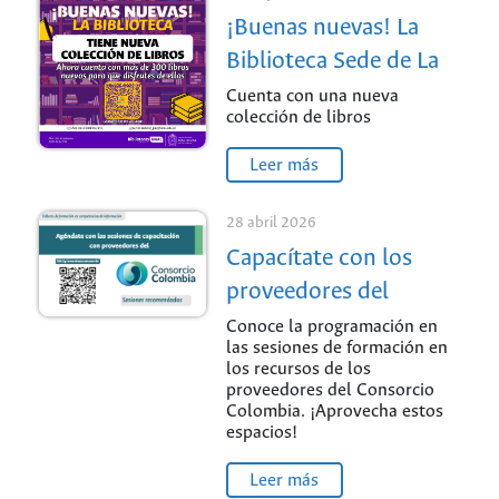
¡Buenas nuevas! La
Biblioteca Sede de La
Paz
Cuenta con una nueva
colección de libros
Leer más
28 abril 2026
Capacítate con los
proveedores del
Consorcio Colombia /
Conoce la programación en
las sesiones de formación en
Sede Palmira
los recursos de los
proveedores del Consorcio
Colombia. ¡Aprovecha estos
espacios!
Leer más