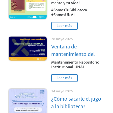
mente y tu vida!
#SomosTuBiblioteca
#SomosUNAL
Leer más
28 mayo 2025
Ventana de
mantenimiento del
Repositorio
Mantenimiento Repositorio
Institucional UNAL
Institucional UNAL
Leer más
14 mayo 2025
¿Cómo sacarle el jugo
a la biblioteca?