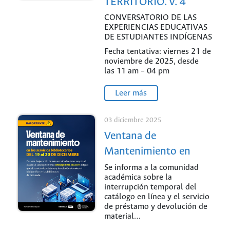
TERRITORIO. v. 4
CONVERSATORIO DE LAS
EXPERIENCIAS EDUCATIVAS
DE ESTUDIANTES INDÍGENAS
Fecha tentativa: viernes 21 de
noviembre de 2025, desde
las 11 am – 04 pm
Leer más
03 diciembre 2025
Ventana de
Mantenimiento en
Servicios Bibliotecarios
Se informa a la comunidad
académica sobre la
UNAL
interrupción temporal del
catálogo en línea y el servicio
de préstamo y devolución de
material…