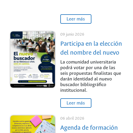
Leer más
09 junio 2026
Participa en la elección
del nombre del nuevo
descubridor
La comunidad universitaria
podrá votar por una de las
bibliográfico de la
seis propuestas finalistas que
Universidad Nacional
darán identidad al nuevo
buscador bibliográfico
de Colombia
institucional.
Leer más
06 abril 2026
Agenda de formación