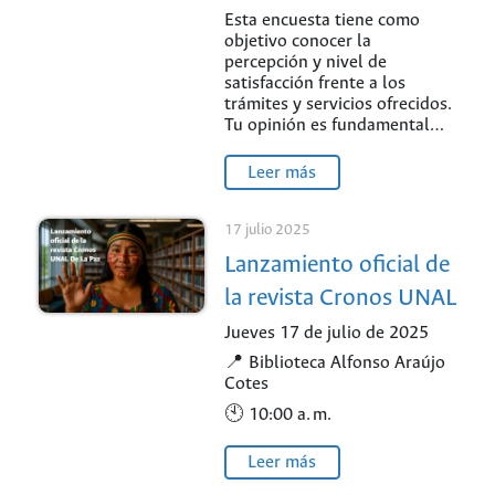
Satisfacción de
Esta encuesta tiene como
objetivo conocer la
Usuarios y Partes
percepción y nivel de
Interesadas UNAL –
satisfacción frente a los
trámites y servicios ofrecidos.
Vigencia 2025
Tu opinión es fundamental…
Leer más
17 julio 2025
Lanzamiento oficial de
la revista Cronos UNAL
De La Paz
Jueves 17 de julio de 2025
📍 Biblioteca Alfonso Araújo
Cotes
🕙 10:00 a. m.
Leer más