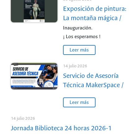
Exposición de pintura:
La montaña mágica /
Sede Medellín
Inauguración.
¡ Los esperamos !
Leer más
14 julio 2026
Servicio de Asesoría
Técnica MakerSpace /
Sede Medellín
Leer más
14 julio 2026
Jornada Biblioteca 24 horas 2026-1