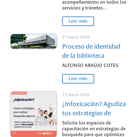
acompañamiento en todos los
servicios y trámites…
Leer más
27 marzo 2025
Proceso de identidad
de la biblioteca
ALFONSO ARAÚJO COTES
Leer más
17 marzo 2025
¿Infoxicación? Agudiza
tus estrategias de
búsqueda: Sede
Solicita los espacios de
capacitación en estrategias de
Palmira
búsqueda para que optimices