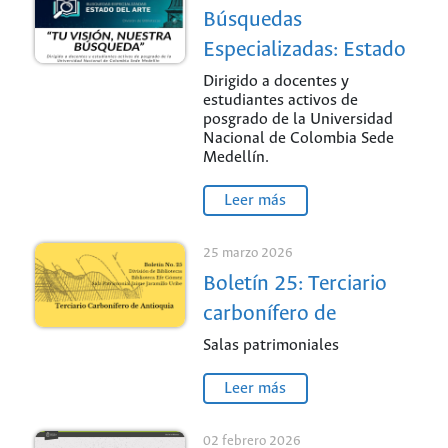
Búsquedas
Especializadas: Estado
del Arte / Sede
Dirigido a docentes y
estudiantes activos de
Medellín
posgrado de la Universidad
Nacional de Colombia Sede
Medellín.
Leer más
25 marzo 2026
Boletín 25: Terciario
carbonífero de
Antioquia / Sede
Salas patrimoniales
Medellín
Leer más
02 febrero 2026