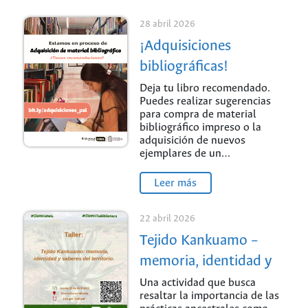
28 abril 2026
¡Adquisiciones
bibliográficas!
Deja tu libro recomendado.
Puedes realizar sugerencias
para compra de material
bibliográfico impreso o la
adquisición de nuevos
ejemplares de un…
Leer más
22 abril 2026
Tejido Kankuamo –
memoria, identidad y
saberes del territorio
Una actividad que busca
resaltar la importancia de las