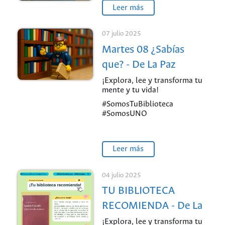
Leer más
07 julio 2025
Martes 08 ¿Sabías
que? - De La Paz
¡Explora, lee y transforma tu
mente y tu vida!
#SomosTuBiblioteca
#SomosUNO
Leer más
04 julio 2025
TU BIBLIOTECA
RECOMIENDA - De La
Paz
¡Explora, lee y transforma tu