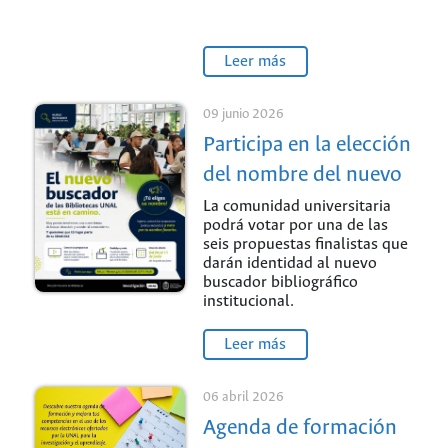
Leer más
09 junio 2026
Participa en la elección
del nombre del nuevo
descubridor
La comunidad universitaria
podrá votar por una de las
bibliográfico de la
seis propuestas finalistas que
Universidad Nacional
darán identidad al nuevo
buscador bibliográfico
de Colombia
institucional.
Leer más
06 abril 2026
Agenda de formación