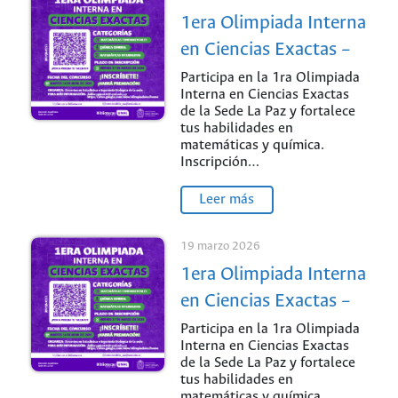
1era Olimpiada Interna
en Ciencias Exactas –
Sede La Paz: ¡Pon a
Participa en la 1ra Olimpiada
Interna en Ciencias Exactas
prueba tu talento!
de la Sede La Paz y fortalece
tus habilidades en
matemáticas y química.
Inscripción…
Leer más
19 marzo 2026
1era Olimpiada Interna
en Ciencias Exactas –
Sede La Paz: ¡Pon a
Participa en la 1ra Olimpiada
Interna en Ciencias Exactas
prueba tu talento!
de la Sede La Paz y fortalece
tus habilidades en
matemáticas y química.