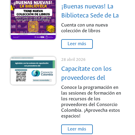
¡Buenas nuevas! La
Biblioteca Sede de La
Paz
Cuenta con una nueva
colección de libros
Leer más
28 abril 2026
Capacítate con los
proveedores del
Consorcio Colombia /
Conoce la programación en
las sesiones de formación en
Sede Palmira
los recursos de los
proveedores del Consorcio
Colombia. ¡Aprovecha estos
espacios!
Leer más