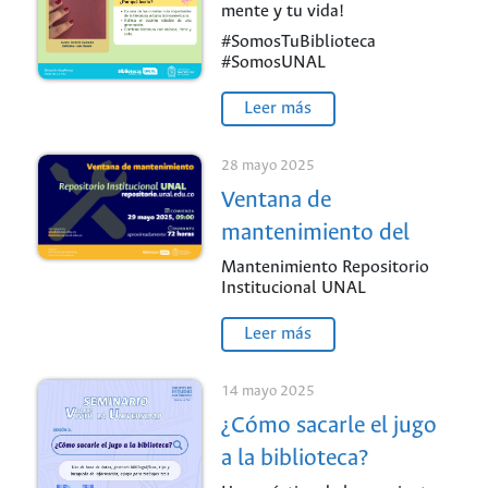
mente y tu vida!
#SomosTuBiblioteca
#SomosUNAL
Leer más
28 mayo 2025
Ventana de
mantenimiento del
Repositorio
Mantenimiento Repositorio
Institucional UNAL
Institucional UNAL
Leer más
14 mayo 2025
¿Cómo sacarle el jugo
a la biblioteca?