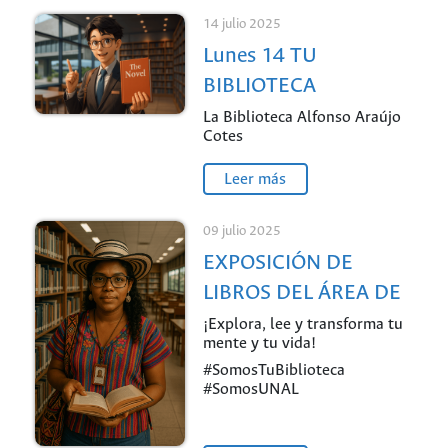
14 julio 2025
Lunes 14 TU
BIBLIOTECA
RECOMIENDA - De La
La Biblioteca Alfonso Araújo
Cotes
Paz
Leer más
09 julio 2025
EXPOSICIÓN DE
LIBROS DEL ÁREA DE
ESTADÍSTICA - De La
¡Explora, lee y transforma tu
mente y tu vida!
Paz
#SomosTuBiblioteca
#SomosUNAL