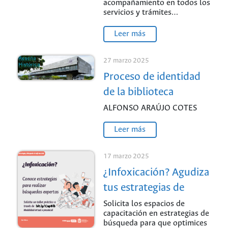
acompañamiento en todos los
servicios y trámites…
Leer más
27 marzo 2025
Proceso de identidad
de la biblioteca
ALFONSO ARAÚJO COTES
Leer más
17 marzo 2025
¿Infoxicación? Agudiza
tus estrategias de
búsqueda: Sede
Solicita los espacios de
capacitación en estrategias de
Palmira
búsqueda para que optimices