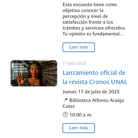
Satisfacción de
Esta encuesta tiene como
objetivo conocer la
Usuarios y Partes
percepción y nivel de
Interesadas UNAL –
satisfacción frente a los
trámites y servicios ofrecidos.
Vigencia 2025
Tu opinión es fundamental…
Leer más
17 julio 2025
Lanzamiento oficial de
la revista Cronos UNAL
De La Paz
Jueves 17 de julio de 2025
📍 Biblioteca Alfonso Araújo
Cotes
🕙 10:00 a. m.
Leer más