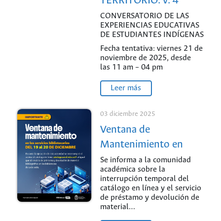
TERRITORIO. v. 4
CONVERSATORIO DE LAS
EXPERIENCIAS EDUCATIVAS
DE ESTUDIANTES INDÍGENAS
Fecha tentativa: viernes 21 de
noviembre de 2025, desde
las 11 am – 04 pm
Leer más
03 diciembre 2025
Ventana de
Mantenimiento en
Servicios Bibliotecarios
Se informa a la comunidad
académica sobre la
UNAL
interrupción temporal del
catálogo en línea y el servicio
de préstamo y devolución de
material…