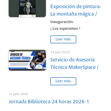
Exposición de pintura:
La montaña mágica /
Sede Medellín
Inauguración.
¡ Los esperamos !
Leer más
14 julio 2026
Servicio de Asesoría
Técnica MakerSpace /
Sede Medellín
Leer más
14 julio 2026
Jornada Biblioteca 24 horas 2026-1