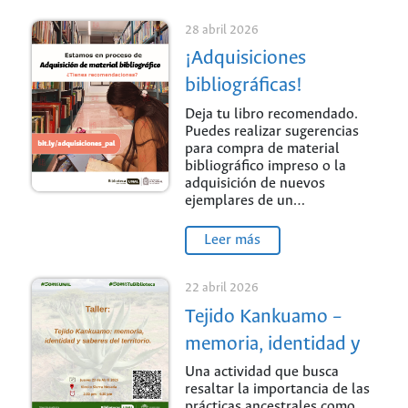
28 abril 2026
¡Adquisiciones
bibliográficas!
Deja tu libro recomendado.
Puedes realizar sugerencias
para compra de material
bibliográfico impreso o la
adquisición de nuevos
ejemplares de un…
Leer más
22 abril 2026
Tejido Kankuamo –
memoria, identidad y
saberes del territorio
Una actividad que busca
resaltar la importancia de las
prácticas ancestrales como