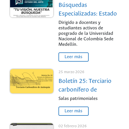
Búsquedas
Especializadas: Estado
del Arte / Sede
Dirigido a docentes y
estudiantes activos de
Medellín
posgrado de la Universidad
Nacional de Colombia Sede
Medellín.
Leer más
25 marzo 2026
Boletín 25: Terciario
carbonífero de
Antioquia / Sede
Salas patrimoniales
Medellín
Leer más
02 febrero 2026