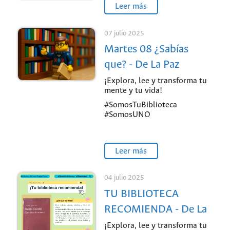
Leer más
07 julio 2025
Martes 08 ¿Sabías
que? - De La Paz
¡Explora, lee y transforma tu
mente y tu vida!
#SomosTuBiblioteca
#SomosUNO
Leer más
04 julio 2025
TU BIBLIOTECA
RECOMIENDA - De La
Paz
¡Explora, lee y transforma tu