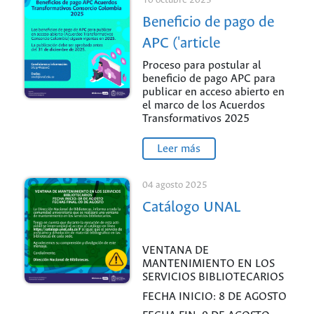
10 octubre 2025
Beneficio de pago de
APC ('article
processing charges')
Proceso para postular al
beneficio de pago APC para
para publicar en
publicar en acceso abierto en
acceso abierto -
el marco de los Acuerdos
Transformativos 2025
Acuerdos
Transformativos
Leer más
Consorcio Colombia
04 agosto 2025
2025
Catálogo UNAL
VENTANA DE
MANTENIMIENTO EN LOS
SERVICIOS BIBLIOTECARIOS
FECHA INICIO: 8 DE AGOSTO