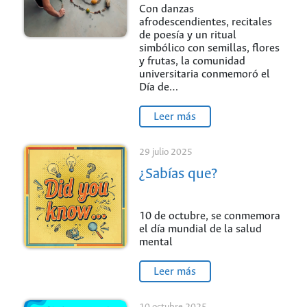
cultural en la UNAL
Con danzas
afrodescendientes, recitales
Sede de La Paz
de poesía y un ritual
simbólico con semillas, flores
y frutas, la comunidad
universitaria conmemoró el
Día de…
Leer más
29 julio 2025
¿Sabías que?
10 de octubre, se conmemora
el día mundial de la salud
mental
Leer más