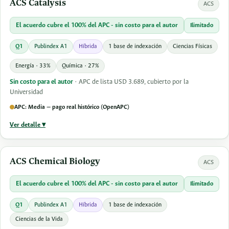
ACS Catalysis
ACS
El acuerdo cubre el 100% del APC - sin costo para el autor
Ilimitado
Q1
Publindex A1
Híbrida
1 base de indexación
Ciencias Físicas
Energía · 33%
Química · 27%
Sin costo para el autor
· APC de lista USD 3.689, cubierto por la
Universidad
APC: Media — pago real histórico (OpenAPC)
Ver detalle ▾
ACS Chemical Biology
ACS
El acuerdo cubre el 100% del APC - sin costo para el autor
Ilimitado
Q1
Publindex A1
Híbrida
1 base de indexación
Ciencias de la Vida