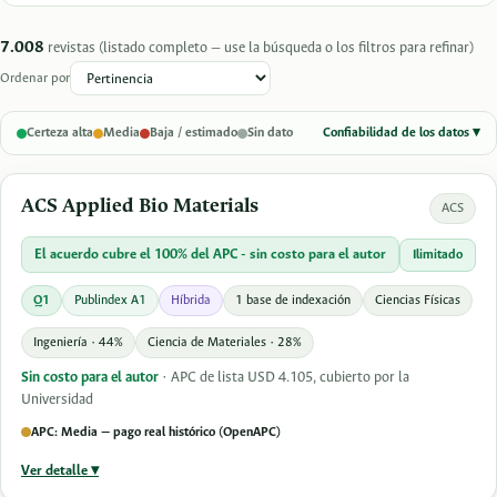
7.008
revistas (listado completo — use la búsqueda o los filtros para refinar)
Ordenar por
Certeza alta
Media
Baja / estimado
Sin dato
Confiabilidad de los datos ▾
ACS Applied Bio Materials
ACS
El acuerdo cubre el 100% del APC - sin costo para el autor
Ilimitado
Q1
Publindex A1
Híbrida
1 base de indexación
Ciencias Físicas
Ingeniería · 44%
Ciencia de Materiales · 28%
Sin costo para el autor
· APC de lista USD 4.105, cubierto por la
Universidad
APC: Media — pago real histórico (OpenAPC)
Ver detalle ▾