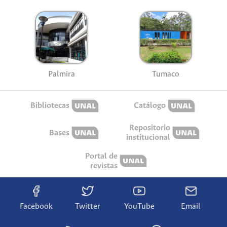
Palmira
Tumaco
Bibliotecas
Catálogo
Repositorio
Bases
institucional
Portal de
revistas
Facebook
Twitter
YouTube
Email