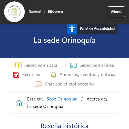
Menú
Nacional
/
Bibliotecas
Panel de Accesibilidad
La sede Orinoquía
Servicios en sala
Servicios en línea
Recursos
Anuncios, eventos y noticias
Chat con el bibliotecario
Está en:
Sede Orinoquía
/
Acerca de
/
La sede Orinoquía
Reseña histórica