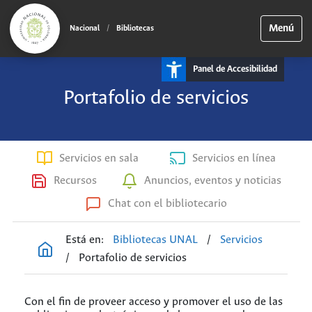
Menú
Nacional
/
Bibliotecas
Panel de Accesibilidad
Portafolio de servicios
Servicios en sala
Servicios en línea
Recursos
Anuncios, eventos y noticias
Chat con el bibliotecario
Está en:
Bibliotecas UNAL
/
Servicios
/
Portafolio de servicios
Con el fin de proveer acceso y promover el uso de las