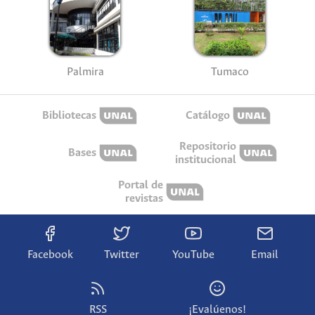
Palmira
Tumaco
Bibliotecas
Catálogo
Repositorio
Bases
institucional
Portal de
revistas
Facebook
Twitter
YouTube
Email
RSS
¡Evalúenos!