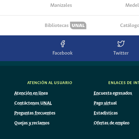
Manizales
Medel
Bibliotecas
Catálog
Facebook
Twitter
ATENCIÓN AL USUARIO
ENLACES DE IN
Atención en línea
Encuesta egresados
Contáctenos UNAL
Pago virtual
Preguntas frecuentes
Estadísticas
Quejas y reclamos
Ofertas de empleo