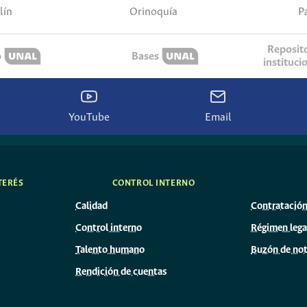
lín
P
Orinoquía
Reposit
o
Bases
instituci
YouTube
Email
TERÉS
CONTROL INTERNO
Calidad
Contratació
Control interno
Régimen lega
Talento humano
Buzón de not
Rendición de cuentas