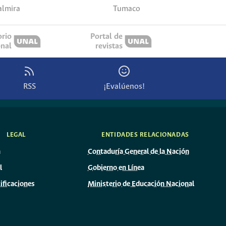
almira
Tumaco
orio
Portal de
onal
revistas
RSS
¡Evalúenos!
LEGAL
ENTIDADES RELACIONADAS
n
Contaduría General de la Nación
l
Gobierno en Línea
ificaciones
Ministerio de Educación Nacional