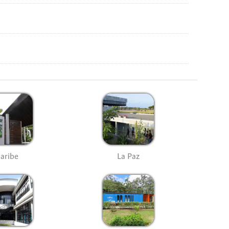
aribe
La Paz