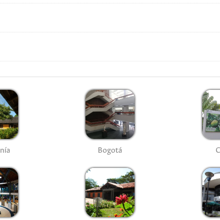
nía
Bogotá
C