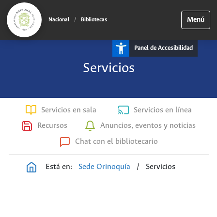
Menú
Nacional
/
Bibliotecas
Panel de Accesibilidad
Servicios
Servicios en sala
Servicios en línea
Recursos
Anuncios, eventos y noticias
Chat con el bibliotecario
Está en:
Sede Orinoquía
/
Servicios