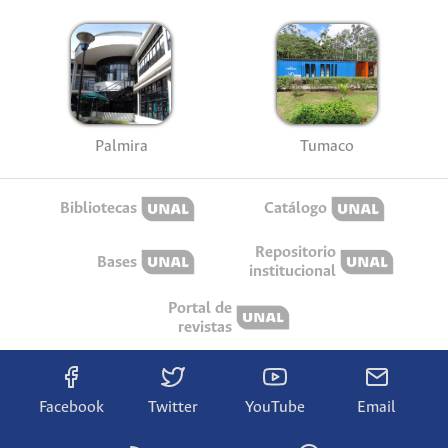
Palmira
Tumaco
Bibliotecas
Catálogo
Repositorio
Bases
institucional
Portal de
revistas
Facebook
Twitter
YouTube
Email