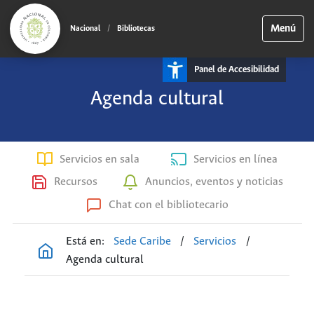
Menú
Nacional
/
Bibliotecas
Panel de Accesibilidad
Agenda cultural
Servicios en sala
Servicios en línea
Recursos
Anuncios, eventos y noticias
Chat con el bibliotecario
Está en:
Sede Caribe
/
Servicios
/
Agenda cultural