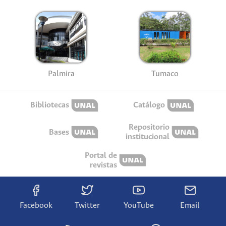
Palmira
Tumaco
Bibliotecas
Catálogo
Repositorio
Bases
institucional
Portal de
revistas
Facebook
Twitter
YouTube
Email