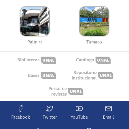
Palmira
Tumaco
Bibliotecas
Catálogo
Repositorio
Bases
institucional
Portal de
revistas
Facebook
Twitter
YouTube
Email