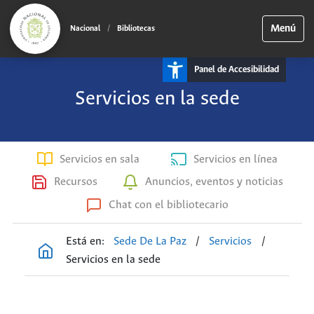
Menú
Nacional
/
Bibliotecas
Panel de Accesibilidad
Servicios en la sede
Servicios en sala
Servicios en línea
Recursos
Anuncios, eventos y noticias
Chat con el bibliotecario
Está en:
Sede De La Paz
/
Servicios
/
Servicios en la sede