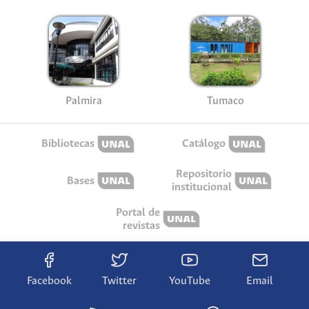
Palmira
Tumaco
Bibliotecas
Catálogo
Repositorio
Bases
institucional
Portal de
revistas
Facebook
Twitter
YouTube
Email