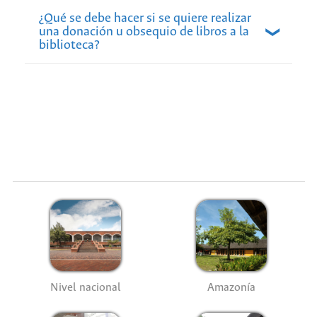
¿Qué se debe hacer si se quiere realizar
una donación u obsequio de libros a la
biblioteca?
En el caso de la sede Bogotá, realice la solicitud
del formato para ofrecer obsequios y donaciones
al correo bibdonacion_bog@unal.edu.co. Una
vez diligenciado envíelo al mismo correo, con el
fin de iniciar el trámite de evaluación y análisis
de la donación-obsequio según las políticas de
gestión de colecciones. Si tiene dudas al
respecto, por favor comuníquese con el número
telefónico 3165000 ext. 17456.
Nivel nacional
Amazonía