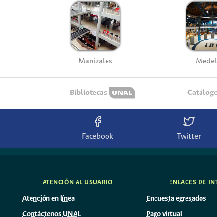
Manizales
Medel
Bibliotecas
Catálog
Facebook
Twitter
ATENCIÓN AL USUARIO
ENLACES DE IN
Atención en línea
Encuesta egresados
Contáctenos UNAL
Pago virtual