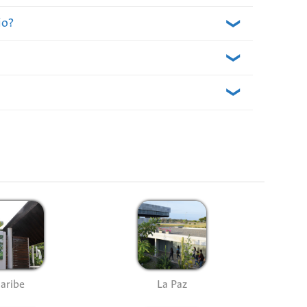
io?
ue incluya el título del libro, autor, biblioteca
o le permite solicitar libros de otras Bibliotecas
de Orientación al Usuario y/o Circulación y
bibliotecario tramitado por la biblioteca de la
aribe
La Paz