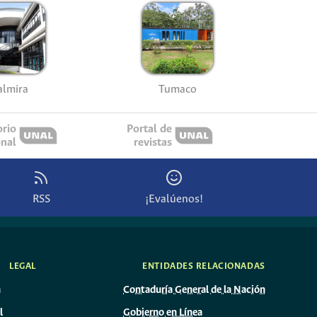
almira
Tumaco
orio
Portal de
onal
revistas
RSS
¡Evalúenos!
LEGAL
ENTIDADES RELACIONADAS
n
Contaduría General de la Nación
l
Gobierno en Línea