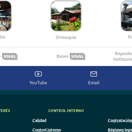
lín
P
Orinoquía
Reposit
o
Bases
instituci
YouTube
Email
TERÉS
CONTROL INTERNO
Calidad
Contratació
Control interno
Régimen lega