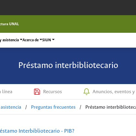
ctura UNAL
 asistencia
Acerca de
SIUN
Préstamo interbibliotecario
n línea
Recursos
Anuncios, eventos y 
asistencia
/
Preguntas frecuentes
/
Préstamo interbibliotec
réstamo Interbibliotecario - PIB?