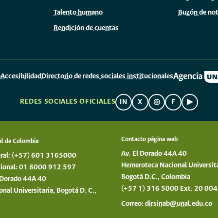
Talento humano
Buzón de not
Rendición de cuentas
o
Accesibilidad
Directorio de redes sociales institucionales
REDES SOCIALES OFICIALES
IN
X
◎
F
▶
Contacto página web
al de Colombia
Av. El Dorado 44A 40
ral: (+57) 601 3165000
Hemeroteca Nacional Universit
acional: 01 8000 912 597
Bogotá D.C., Colombia
l Dorado 44A 40
(+57 1) 316 5000 Ext. 20 004
al Universitaria, Bogotá D. C.,
Correo:
dirsinab@unal.edu.co