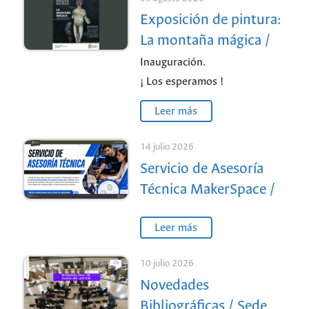
Exposición de pintura:
La montaña mágica /
Sede Medellín
Inauguración.
¡ Los esperamos !
Leer más
14 julio 2026
Servicio de Asesoría
Técnica MakerSpace /
Sede Medellín
Leer más
10 julio 2026
Novedades
Bibliográficas / Sede