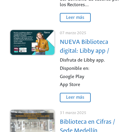
los Rectores…
Leer más
07 marzo 2025
NUEVA Biblioteca
digital: Libby app /
Sede Medellín
Disfruta de Libby app.
Disponible en:
Google Play
App Store
Leer más
31 marzo 2025
Biblioteca en Cifras /
Sede Medellín