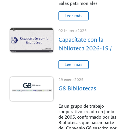
Antioquia / Sede
Salas patrimoniales
Medellín
Leer más
02 febrero 2026
Capacítate con la
biblioteca 2026-1S /
Sede Medellín
Leer más
29 enero 2025
G8 Bibliotecas
Es un grupo de trabajo
cooperativo creado en junio
de 2005, conformado por las
Bibliotecas que hacen parte
del Convenio G8 suscrito por