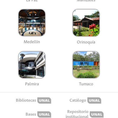
La Paz
Manizales
Medellín
Orinoquía
Palmira
Tumaco
Bibliotecas
Catálogo
Repositorio
Bases
institucional