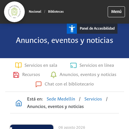
Menú
Nacional
/
Bibliotecas
Panel de Accesibilidad
Anuncios, eventos y noticias
Servicios en sala
Servicios en línea
Recursos
Anuncios, eventos y noticias
Chat con el bibliotecario
Está en:
Sede Medellín
/
Servicios
/
Anuncios, eventos y noticias
06 agosto 2026