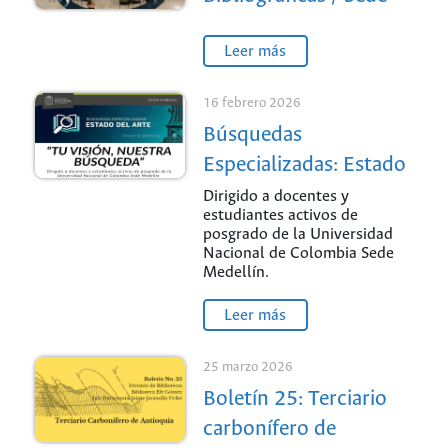
Medellín
Leer más
16 febrero 2026
Búsquedas
Especializadas: Estado
del Arte / Sede
Dirigido a docentes y
estudiantes activos de
Medellín
posgrado de la Universidad
Nacional de Colombia Sede
Medellín.
Leer más
25 marzo 2026
Boletín 25: Terciario
carbonífero de