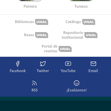
Palmira
Tumaco
Bibliotecas
Catálogo
Repositorio
Bases
institucional
Portal de
revistas
Facebook
Twitter
YouTube
Email
RSS
¡Evalúenos!