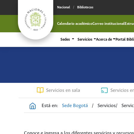
Nacional
/
Bibliotecas
Calendario académico
Correo institucional
Estru
Sedes
Servicios
Acerca de
Portal Bibl
Servicios en sala
Servicios e
Está en:
Sede Bogotá
/
Servicios
/
Servic
Conoce e ingresa a los diferentes servicios y recursos