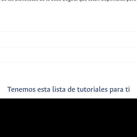
Acceso a Recursos Bibliográficos
Asesoría en la Búsqueda
Trámites en la Biblioteca
Tenemos esta lista de tutoriales para ti
fico