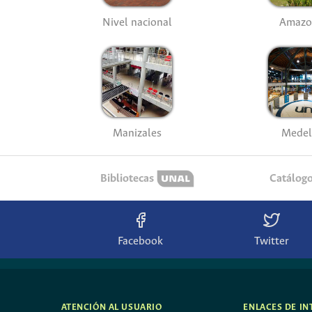
Nivel nacional
Amazo
Manizales
Medel
Bibliotecas
Catálog
Facebook
Twitter
ATENCIÓN AL USUARIO
ENLACES DE IN