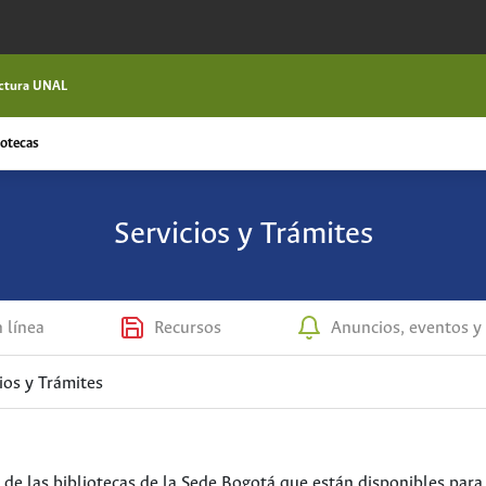
ctura UNAL
iotecas
Servicios y Trámites
n línea
Recursos
Anuncios, eventos y 
ios y Trámites
 de las bibliotecas de la Sede Bogotá que están disponibles para 