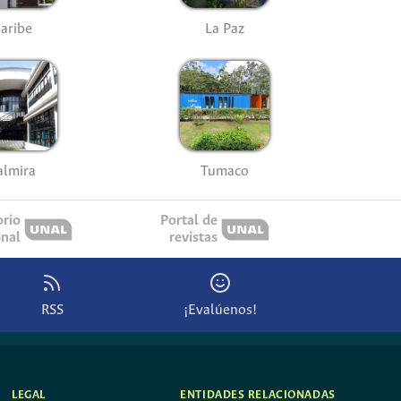
aribe
La Paz
almira
Tumaco
orio
Portal de
onal
revistas
RSS
¡Evalúenos!
LEGAL
ENTIDADES RELACIONADAS