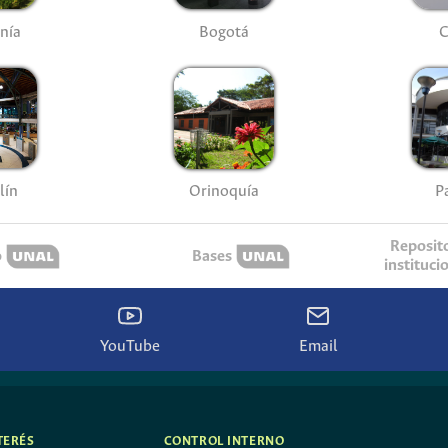
nía
Bogotá
C
lín
P
Orinoquía
Reposit
o
Bases
instituci
YouTube
Email
TERÉS
CONTROL INTERNO