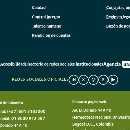
Calidad
Contratació
Control interno
Régimen lega
Talento humano
Buzón de not
Rendición de cuentas
o
Accesibilidad
Directorio de redes sociales institucionales
REDES SOCIALES OFICIALES
IN
X
◎
F
▶
Contacto página web
al de Colombia
Av. El Dorado 44A 40
ral: (+57) 601 3165000
Hemeroteca Nacional Universit
acional: 01 8000 912 597
Bogotá D.C., Colombia
l Dorado 44A 40